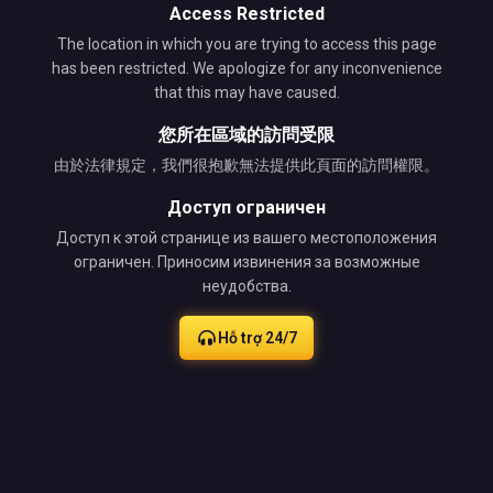
Access Restricted
The location in which you are trying to access this page
has been restricted. We apologize for any inconvenience
that this may have caused.
您所在區域的訪問受限
由於法律規定，我們很抱歉無法提供此頁面的訪問權限。
Доступ ограничен
Доступ к этой странице из вашего местоположения
ограничен. Приносим извинения за возможные
неудобства.
Hỗ trợ 24/7